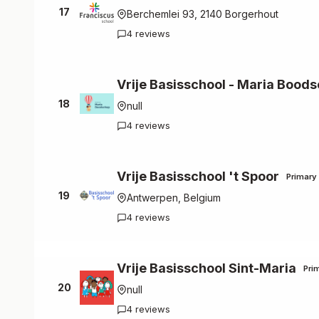
17
Berchemlei 93, 2140 Borgerhout
4 reviews
Vrije Basisschool - Maria Bood
18
null
4 reviews
Vrije Basisschool 't Spoor
Primary
19
Antwerpen, Belgium
4 reviews
Vrije Basisschool Sint-Maria
Pri
20
null
4 reviews