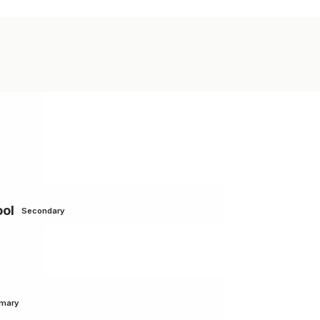
ool
Secondary
imary