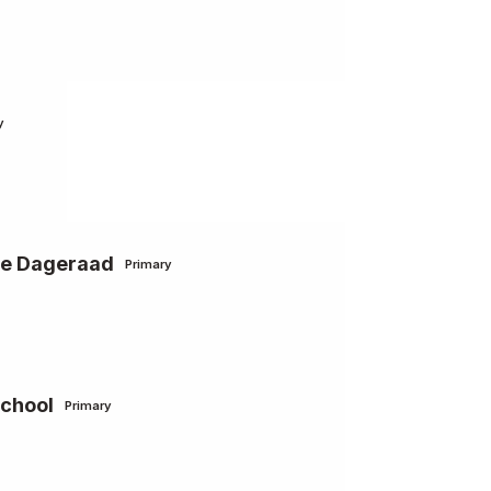
y
 De Dageraad
Primary
school
Primary