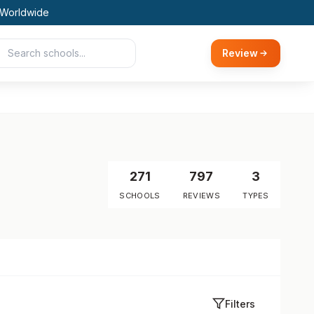
 Worldwide
Review
271
797
3
SCHOOLS
REVIEWS
TYPES
Filters