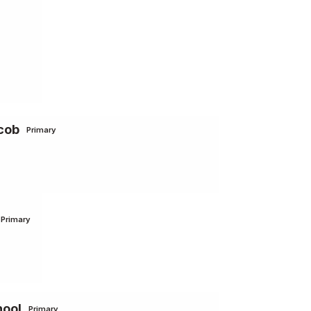
acob
Primary
Primary
hool
Primary