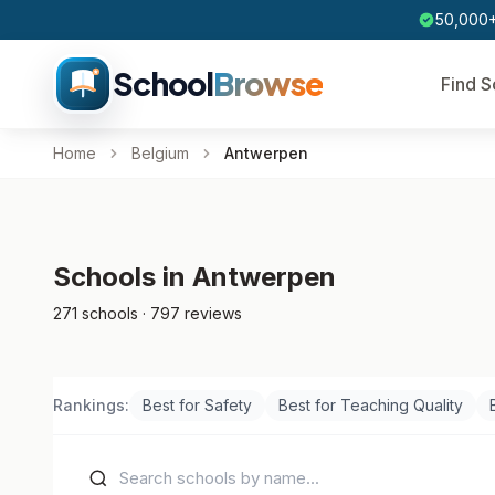
50,000+
School
Browse
Find S
Home
Belgium
Antwerpen
Schools in Antwerpen
271 schools · 797 reviews
Rankings:
Best for Safety
Best for Teaching Quality