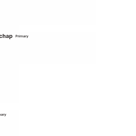
schap
Primary
mary