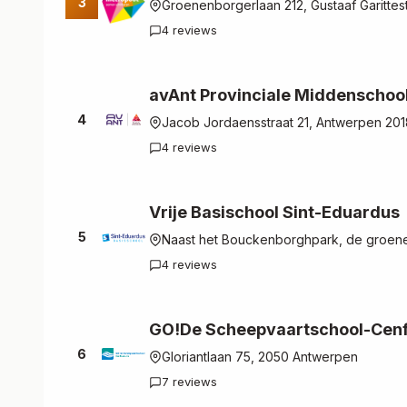
3
Groenenborgerlaan 212, Gustaaf Garittest
4 reviews
avAnt Provinciale Middenschoo
4
Jacob Jordaensstraat 21, Antwerpen 201
4 reviews
Vrije Basischool Sint-Eduardus
5
Naast het Bouckenborghpark, de groene
4 reviews
GO!De Scheepvaartschool-Cenf
6
Gloriantlaan 75, 2050 Antwerpen
7 reviews