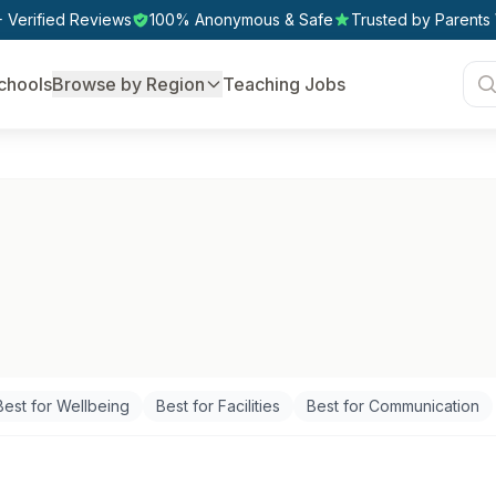
 Verified Reviews
100% Anonymous & Safe
Trusted by Parents
chools
Browse by Region
Teaching Jobs
Best for Wellbeing
Best for Facilities
Best for Communication