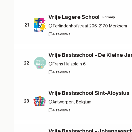
Vrije Lagere School
Primary
21
Terlindenhofstraat 206-2170 Merksem
4 reviews
Vrije Basisschool - De Kleine J
22
Frans Halsplein 6
4 reviews
Vrije Basisschool Sint-Aloysius
23
Antwerpen, Belgium
4 reviews
Vrije Basisschool - Johannessc