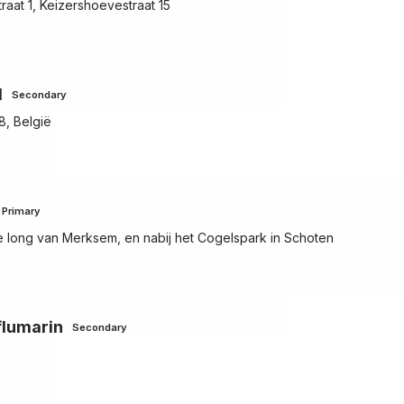
raat 1, Keizershoevestraat 15
l
Secondary
8, België
Primary
 long van Merksem, en nabij het Cogelspark in Schoten
lumarin
Secondary