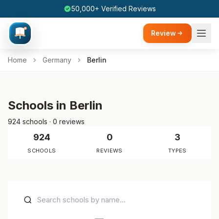
50,000+ Verified Reviews
Review
Home
Germany
Berlin
Schools in Berlin
924 schools · 0 reviews
924
0
3
SCHOOLS
REVIEWS
TYPES