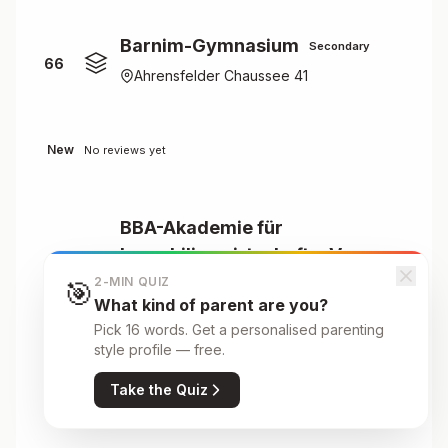
Barnim-Gymnasium
Secondary
66
Ahrensfelder Chaussee 41
New
No reviews yet
BBA-Akademie für
Immobilienwirtschaft e.V.
67
Primary
2-MIN QUIZ
🎯
What kind of parent are you?
Hauptstraße 78
Pick 16 words. Get a personalised parenting
style profile — free.
New
No reviews yet
Take the Quiz