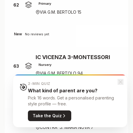
Primary
62
VIA G.M. BERTOLO 15
New
No reviews yet
IC VICENZA 3-MONTESSORI
Nursery
63
VIA G.M. BERTOLO 94
2-MIN QUIZ
🎯
What kind of parent are you?
New
No reviews yet
Pick 16 words. Get a personalised parenting
style profile — free.
Take the Quiz
IC VICENZA 5
K-12
64
CONTRA' S. MARIA NOVA 7