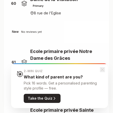
60
Primary
8 rue de l'Eglise
New
No reviews yet
Ecole primaire privée Notre
Dame des Grâces
61
Primary
2-MIN QUIZ
🎯
32 bis rue de l'Eglise
What kind of parent are you?
Pick 16 words. Get a personalised parenting
style profile — free.
New
No reviews yet
Take the Quiz
Ecole primaire privée Sainte