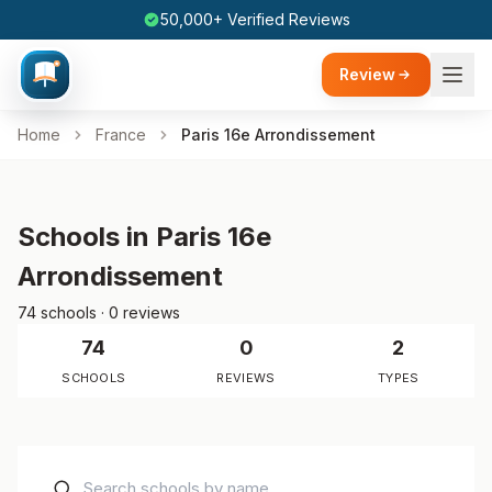
50,000+ Verified Reviews
Review
Home
France
Paris 16e Arrondissement
Schools in Paris 16e
Arrondissement
74 schools · 0 reviews
74
0
2
SCHOOLS
REVIEWS
TYPES