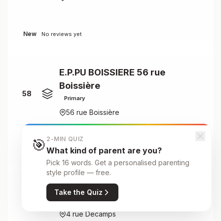
New
No reviews yet
E.P.PU BOISSIERE 56 rue
Boissière
58
Primary
56 rue Boissière
2-MIN QUIZ
🎯
New
No reviews yet
What kind of parent are you?
Pick 16 words. Get a personalised parenting
style profile — free.
E.P.PU DECAMPS 4 rue decamps
Take the Quiz
Primary
59
4 rue Decamps