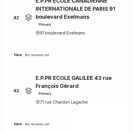
E.P.PR ECOLE CANADIENNE
INTERNATIONALE DE PARIS 91
boulevard Exelmans
42
Primary
91 boulevard Exelmans
New
No reviews yet
E.P.PR ECOLE GALILEE 43 rue
François Gérard
43
Primary
71 rue Chardon Lagache
New
No reviews yet