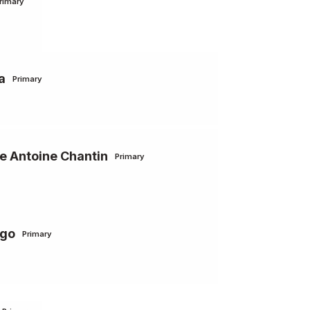
rimary
a
Primary
 Antoine Chantin
Primary
ago
Primary