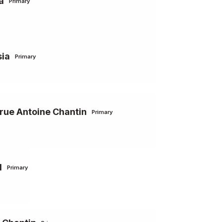
a
Primary
sia
Primary
ue Antoine Chantin
Primary
d
Primary