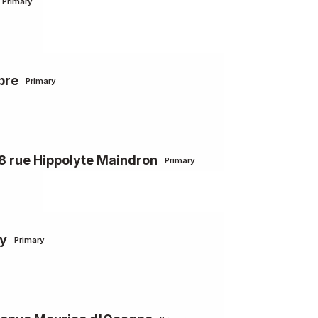
Primary
bre
Primary
 rue Hippolyte Maindron
Primary
ay
Primary