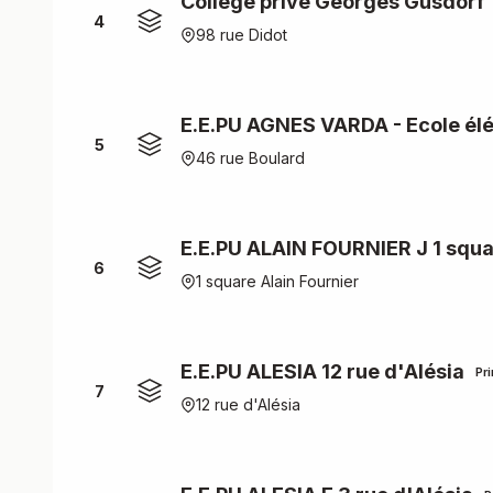
Collège privé Georges Gusdorf
4
98 rue Didot
E.E.PU AGNES VARDA - Ecole él
5
46 rue Boulard
E.E.PU ALAIN FOURNIER J 1 squa
6
1 square Alain Fournier
E.E.PU ALESIA 12 rue d'Alésia
Pr
7
12 rue d'Alésia