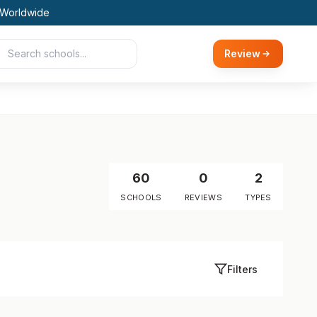
 Worldwide
Review
60
0
2
SCHOOLS
REVIEWS
TYPES
Filters