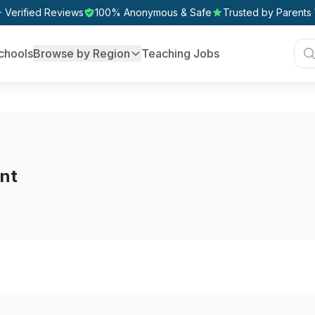
 Verified Reviews
100% Anonymous & Safe
Trusted by Parents
chools
Browse by Region
Teaching Jobs
ent