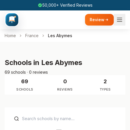
50,000+ Verified Reviews
Review
Home
France
Les Abymes
Schools in Les Abymes
69 schools · 0 reviews
69
0
2
SCHOOLS
REVIEWS
TYPES