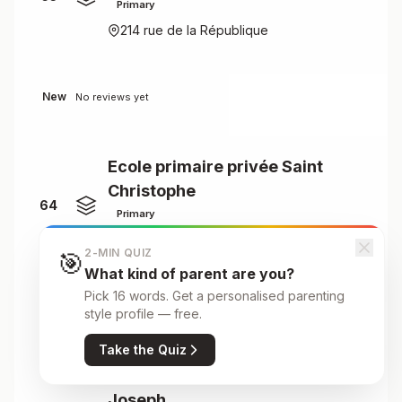
Primary
214 rue de la République
New
No reviews yet
Ecole primaire privée Saint
Christophe
64
Primary
2 rue Albert de Mun
2-MIN QUIZ
🎯
What kind of parent are you?
Pick 16 words. Get a personalised parenting
New
No reviews yet
style profile — free.
Take the Quiz
Ecole primaire privée Saint
Joseph