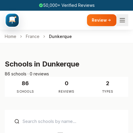
50,000+ Verified Reviews
Review
Home
France
Dunkerque
Schools in Dunkerque
86 schools · 0 reviews
86
0
2
SCHOOLS
REVIEWS
TYPES