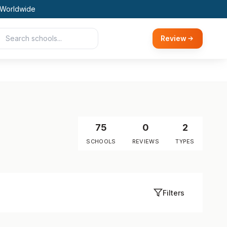
 Worldwide
Review
75
0
2
SCHOOLS
REVIEWS
TYPES
Filters