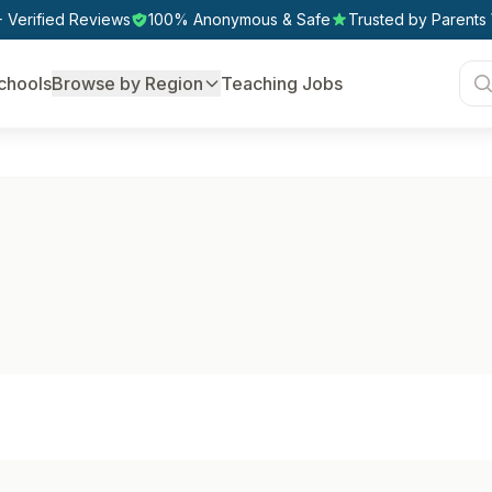
 Verified Reviews
100% Anonymous & Safe
Trusted by Parents
chools
Browse by Region
Teaching Jobs