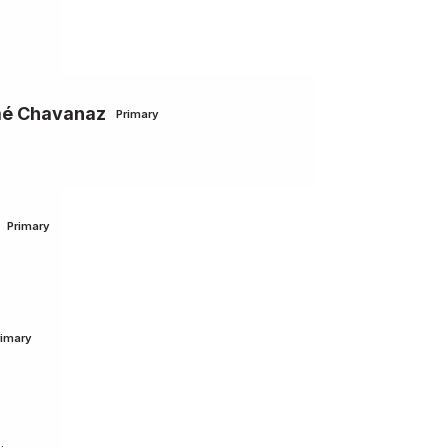
mé Chavanaz
Primary
Primary
rimary