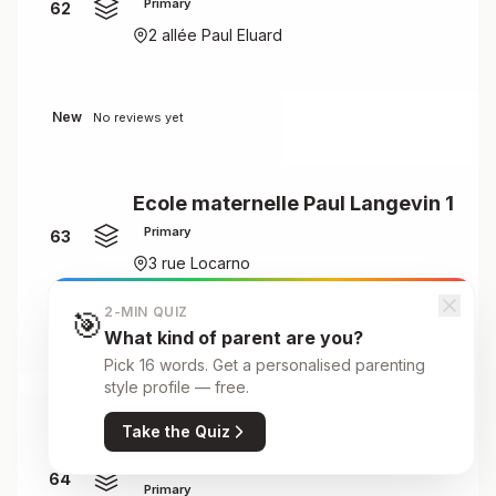
Primary
62
2 allée Paul Eluard
New
No reviews yet
Ecole maternelle Paul Langevin 1
Primary
63
3 rue Locarno
2-MIN QUIZ
🎯
What kind of parent are you?
New
No reviews yet
Pick 16 words. Get a personalised parenting
style profile — free.
Ecole maternelle Paul Langevin
Take the Quiz
2
64
Primary