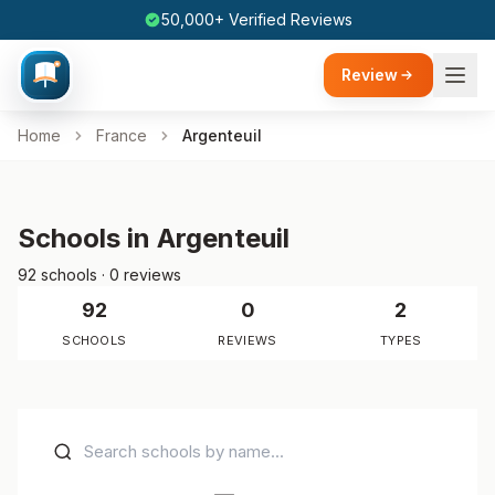
50,000+ Verified Reviews
Review
Home
France
Argenteuil
Schools in Argenteuil
92 schools · 0 reviews
92
0
2
SCHOOLS
REVIEWS
TYPES