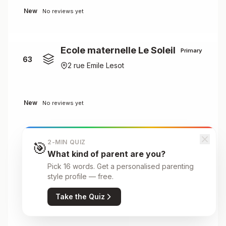
New
No reviews yet
Ecole maternelle Le Soleil
Primary
63
2 rue Emile Lesot
New
No reviews yet
Ecole maternelle Léo Lagrange
2-MIN QUIZ
🎯
What kind of parent are you?
Primary
64
Pick 16 words. Get a personalised parenting
Rue Rameau
style profile — free.
Take the Quiz
New
No reviews yet