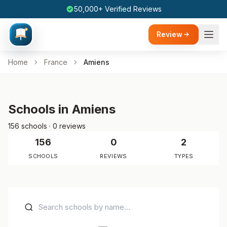
50,000+ Verified Reviews
Review
Home
France
Amiens
Schools in Amiens
156 schools · 0 reviews
156
0
2
SCHOOLS
REVIEWS
TYPES