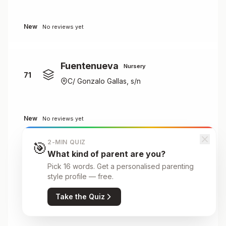
New
No reviews yet
Fuentenueva
Nursery
71
C/ Gonzalo Gallas, s/n
New
No reviews yet
2-MIN QUIZ
🎯
What kind of parent are you?
Gallego Burín
Nursery
Pick 16 words. Get a personalised parenting
72
Avda. Dílar. Bda. Zaidín
style profile — free.
Take the Quiz
New
No reviews yet