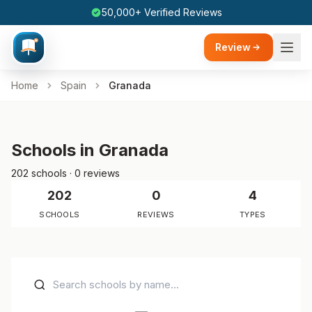
50,000+ Verified Reviews
Review
Home
Spain
Granada
Schools in Granada
202 schools · 0 reviews
202
0
4
SCHOOLS
REVIEWS
TYPES