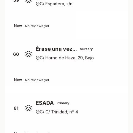
59
C/ Espartera, s/n
New
No reviews yet
Érase una vez...
Nursery
60
C/ Horno de Haza, 29, Bajo
New
No reviews yet
ESADA
Primary
61
C/ C/ Trinidad, nº 4