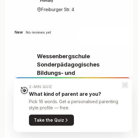
Primary
Freiburger Str. 4
New
No reviews yet
Wessenbergschule
Sonderpädagogisches
Bildungs- und
Beratungszentrum
55
2-MIN QUIZ
🎯
Förderschwerpunkt Lernen
What kind of parent are you?
Primary
Pick 16 words. Get a personalised parenting
Virchowstr. 10
style profile — free.
Take the Quiz
New
No reviews yet