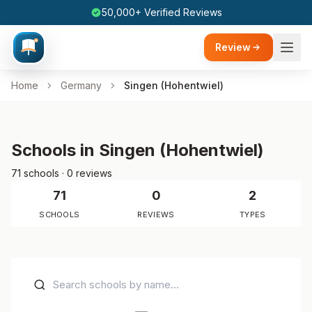
50,000+ Verified Reviews
Review
Home
Germany
Singen (Hohentwiel)
Schools in Singen (Hohentwiel)
71 schools · 0 reviews
71
0
2
SCHOOLS
REVIEWS
TYPES