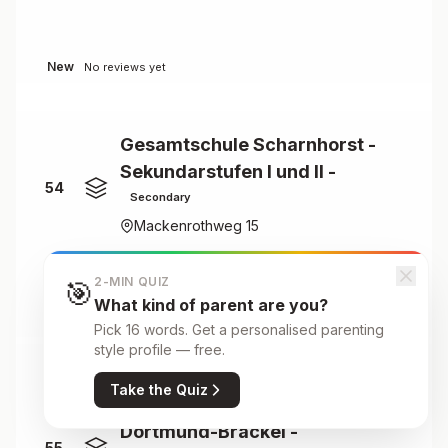
New
No reviews yet
Gesamtschule Scharnhorst -
Sekundarstufen I und II -
54
Secondary
Mackenrothweg 15
2-MIN QUIZ
🎯
New
No reviews yet
What kind of parent are you?
Pick 16 words. Get a personalised parenting
style profile — free.
Geschwister-Scholl-
Take the Quiz
Gesamtschule im Schulzentrum
Dortmund-Brackel -
55