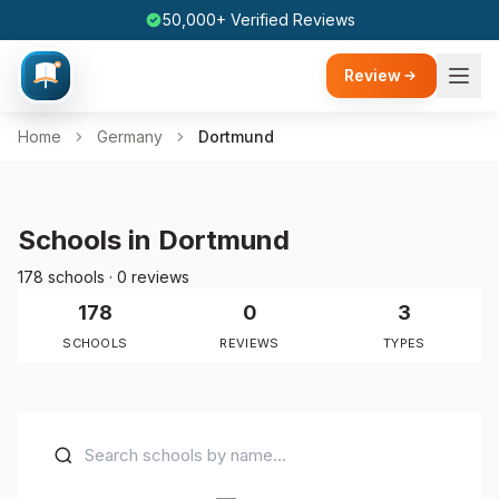
50,000+ Verified Reviews
Review
Home
Germany
Dortmund
Schools in Dortmund
178 schools · 0 reviews
178
0
3
SCHOOLS
REVIEWS
TYPES