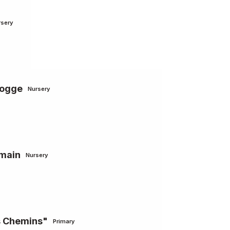
rsery
Cogge
Nursery
qmain
Nursery
es Chemins"
Primary