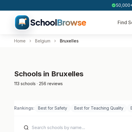
50,000+
School
Browse
Find S
Home
Belgium
Bruxelles
Schools in Bruxelles
113 schools · 256 reviews
Rankings:
Best for Safety
Best for Teaching Quality