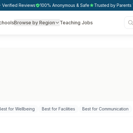
 Verified Reviews
100% Anonymous & Safe
Trusted by Parents
chools
Browse by Region
Teaching Jobs
Best for Wellbeing
Best for Facilities
Best for Communication