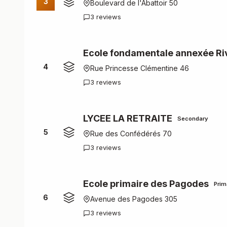
3
Boulevard de l'Abattoir 50
3 reviews
Ecole fondamentale annexée Riv
4
Rue Princesse Clémentine 46
3 reviews
LYCEE LA RETRAITE
Secondary
5
Rue des Confédérés 70
3 reviews
Ecole primaire des Pagodes
Prim
6
Avenue des Pagodes 305
3 reviews