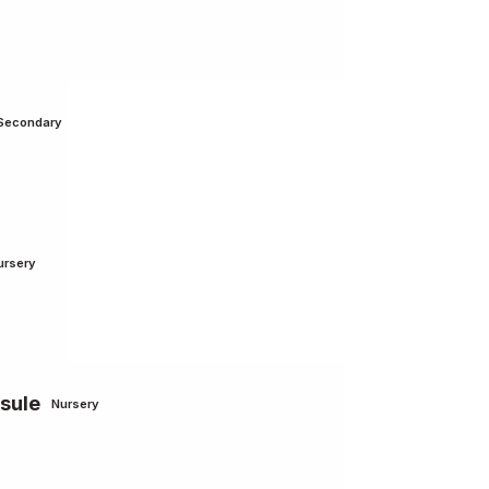
Secondary
ursery
rsule
Nursery